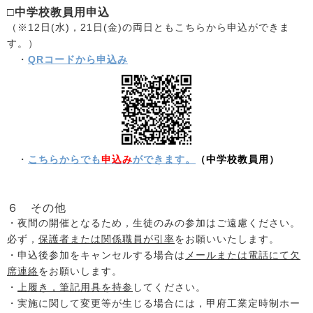
□中学校教員用申込
（※12日(水)，21日(金)の両日ともこちらから申込ができま
す。）
・
QRコードから申込み
・
こちらからでも
申込み
ができます。
（中学校教員用）
６ その他
・夜間の開催となるため，生徒のみの参加はご遠慮ください。
必ず，
保護者または関係職員が引率
をお願いいたします。
・申込後参加をキャンセルする場合は
メールまたは電話にて欠
席連絡
をお願いします。
・
上履き，筆記用具を持参
してください。
・実施に関して変更等が生じる場合には，甲府工業定時制ホー