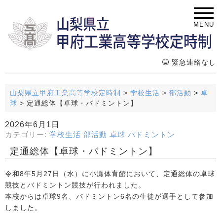
MENU
緊急連絡なし
山梨県立甲府工業高等学校定時制
>
学校生活
>
部活動
>
卓
球
>
定通総体【卓球・バドミントン】
2026年6月1日
カテゴリー:
学校生活
部活動
卓球
バドミントン
定通総体【卓球・バドミントン】
令和8年5月27日（水）に小瀬体育館において、定通総体の卓球
競技とバドミントン競技が行われました。
本校からは卓球9名、バドミントン6名の生徒が選手として参加
しました。