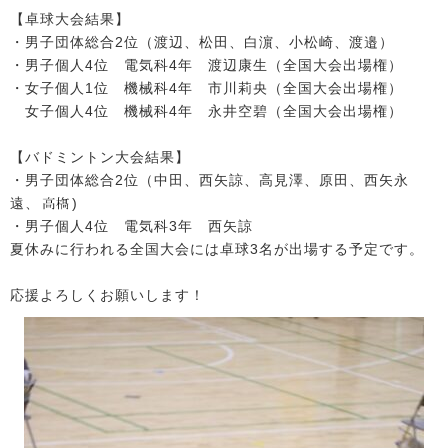
【卓球大会結果】
・男子団体総合2位（渡辺、松田、白濵、小松崎、渡邉）
・男子個人4位 電気科4年 渡辺康生（全国大会出場権）
・女子個人1位 機械科4年 市川莉央（全国大会出場権）
女子個人4位 機械科4年 永井空碧（全国大会出場権）
【バドミントン大会結果】
・男子団体総合2位（中田、西矢諒、高見澤、原田、西矢永
遠、
)
・男子個人4位 電気科3年 西矢諒
夏休みに行われる全国大会には卓球3名が出場する予定です。
応援よろしくお願いします！