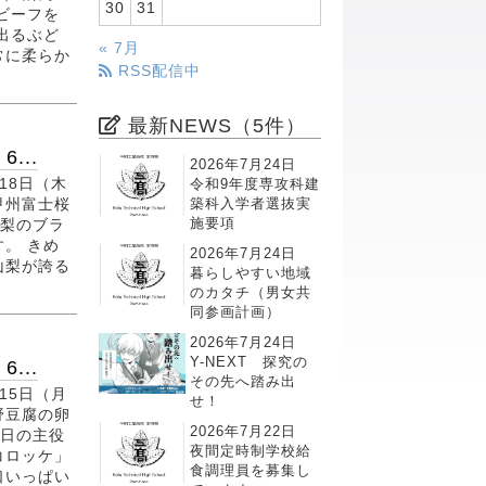
30
31
ビーフを
出るぶど
« 7月
常に柔らか
RSS配信中
最新NEWS（5件）
...
2026年7月24日
令和9年度専攻科建
18日（木
築科入学者選抜実
甲州富士桜
施要項
山梨のブラ
。 きめ
2026年7月24日
山梨が誇る
暮らしやすい地域
のカタチ（男女共
同参画計画）
2026年7月24日
Y-NEXT 探究の
...
その先へ踏み出
15日（月
せ！
野豆腐の卵
2026年7月22日
本日の主役
夜間定時制学校給
コロッケ」
食調理員を募集し
口いっぱい