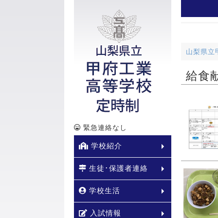
山梨県立
給食
緊急連絡なし
学校紹介
生徒･保護者連絡
学校生活
入試情報