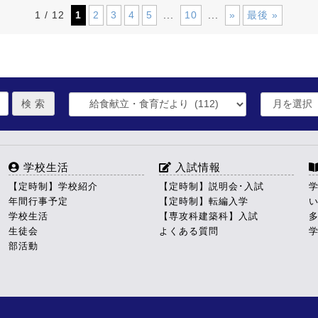
1
2
3
4
5
10
»
最後 »
1 / 12
...
...
学校生活
入試情報
【定時制】学校紹介
【定時制】説明会･入試
年間行事予定
【定時制】転編入学
学校生活
【専攻科建築科】入試
生徒会
よくある質問
部活動