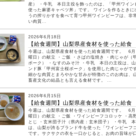
産） ・牛乳 本日主役を飾ったのは、「甲州ワイン
使った麻婆キャベツ丼」です。 ワインを作るときに
うの搾りかすを食べて育つ甲州ワインビーフは、非
い肉質...
2026年6月18日
【給食週間】山梨県産食材を使った給食 6
今週は、山梨県産食材を使った給食週間です。 6月
曜日）の献立 ・ご飯 ・さばの塩焼き ・肉じゃが（
ポーク） ・なすのみそ汁 ・牛乳 本日の主役は、
ンド豚「甲州富士桜ポーク」を使用した肉じゃがです
細かな肉質とまろやかな甘みが特徴のこのお肉は、
畜産文化の結晶とも言える食材です。 ...
2026年6月15日
【給食週間】山梨県産食材を使った給食 6
今週は、山梨県産食材を使った給食週間です。 6月
曜日）の献立 ・ご飯 ・ワインビーフコロッケ ・高
とじ ・玄米団子汁（県内産：玄米団子） ・牛乳 
は、山梨が誇るブランド牛を使った「ワインビーフ
です。サクサクの衣を一口かじると、お肉の旨味が