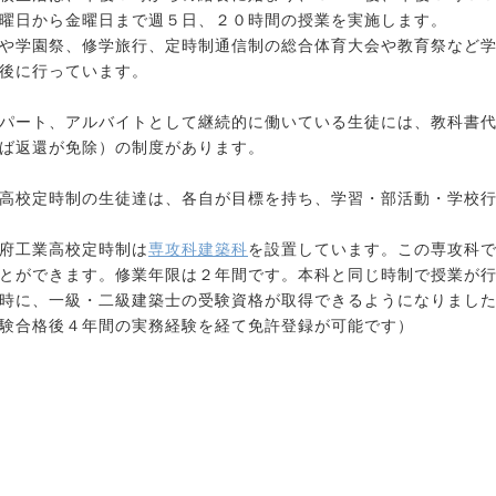
曜日から金曜日まで週５日、２０時間の授業を実施します。
や学園祭、修学旅行、定時制通信制の総合体育大会や教育祭など学
後に行っています。
パート、アルバイトとして継続的に働いている生徒には、教科書代
ば返還が免除）の制度があります。
高校定時制の生徒達は、各自が目標を持ち、学習・部活動・学校行
府工業高校定時制は
専攻科建築科
を設置しています。この専攻科
とができます。修業年限は２年間です。本科と同じ時制で授業が
時に、一級・二級建築士の受験資格が取得できるようになりまし
験合格後４年間の実務経験を経て免許登録が可能です）