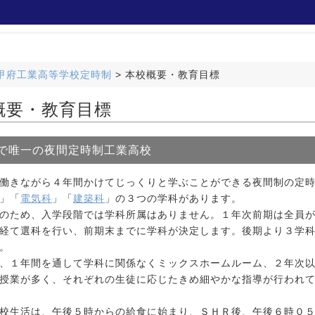
甲府工業高等学校定時制
>
本校概要・教育目標
概要・教育目標
で唯一の夜間定時制工業高校
働きながら４年間かけてじっくりと学ぶことができる夜間制の定時
」「
電気科
」「
建築科
」の３つの学科があります。
のため、入学段階では学科所属はありません。１年次前期は全員が
経て選科を行い、前期末までに学科が決定します。後期より３学
。
、１年間を通して学科に関係なくミックスホームルーム、２年次以
授業が多く、それぞれの生徒に応じたきめ細やかな指導が行われ
校生活は、午後５時からの給食に始まり、ＳＨＲ後、午後６時０５