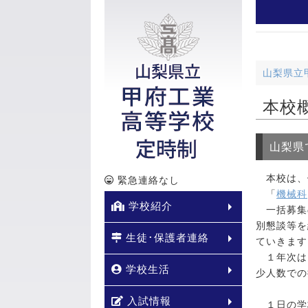
山梨県立
本校
山梨県
本校は、
緊急連絡なし
「
機械科
学校紹介
一括募集
別懇談等を
生徒･保護者連絡
ていきます
１年次は
学校生活
少人数での
入試情報
１日の学