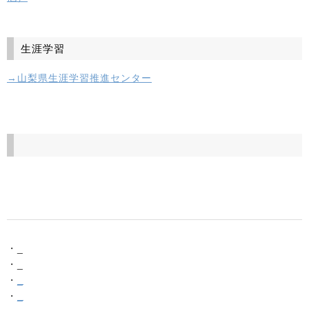
生涯学習
→山梨県生涯学習推進センター
・_
・_
・
_
・
_