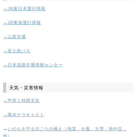
→JR東日本運行情報
→JR東海運行情報
→山梨交通
→富士急バス
→日本道路交通情報センター
天気・災害情報
→甲府１時間天気
→降水ナウキャスト
→
いのちを守る日ごろの備え（地震，台風，大雪，熱中症，
他）