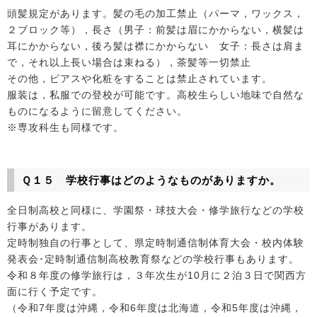
頭髪規定があります。髪の毛の加工禁止（パーマ，ワックス，
２ブロック等），長さ（男子：前髪は眉にかからない，横髪は
耳にかからない，後ろ髪は襟にかからない 女子：長さは肩ま
で，それ以上長い場合は束ねる），茶髪等一切禁止
その他，ピアスや化粧をすることは禁止されています。
服装は，私服での登校が可能です。高校生らしい地味で自然な
ものになるように留意してください。
※専攻科生も同様です。
Ｑ１５ 学校行事はどのようなものがありますか。
全日制高校と同様に、学園祭・球技大会・修学旅行などの学校
行事があります。
定時制独自の行事として、県定時制通信制体育大会・校内体験
発表会･定時制通信制高校教育祭などの学校行事もあります。
令和８年度の修学旅行は，３年次生が10月に２泊３日で関西方
面に行く予定です。
（令和7年度は沖縄，令和6年度は北海道，令和5年度は沖縄，