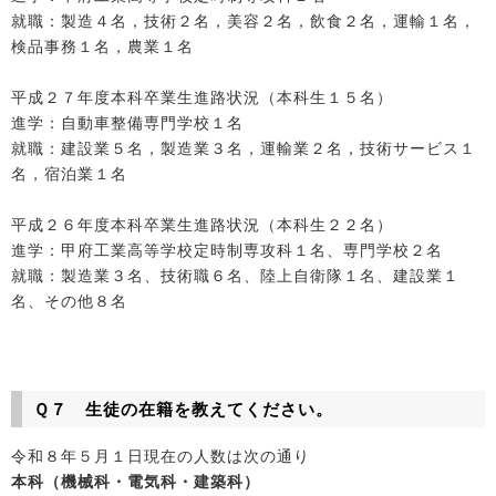
就職：製造４名，技術２名，美容２名，飲食２名，運輸１名，
検品事務１名，農業１名
平成２７年度本科卒業生進路状況（本科生１５名）
進学：自動車整備専門学校１名
就職：建設業５名，製造業３名，運輸業２名，技術サービス１
名，宿泊業１名
平成２６年度本科卒業生進路状況（本科生２２名）
進学：甲府工業高等学校定時制専攻科１名、専門学校２名
就職：製造業３名、技術職６名、陸上自衛隊１名、建設業１
名、その他８名
Ｑ７ 生徒の在籍を教えてください。
令和８年５月１日現在の人数は次の通り
本科（機械科・電気科・建築科）