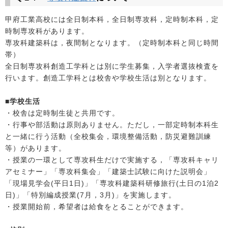
甲府工業高校には全日制本科，全日制専攻科，定時制本科，定
時制専攻科があります。
専攻科建築科は，夜間制となります。（定時制本科と同じ時間
帯）
全日制専攻科創造工学科とは別に学生募集，入学者選抜検査を
行います。創造工学科とは校舎や学校生活は別となります。
■学校生活
・校舎は定時制生徒と共用です。
・行事や部活動は原則ありません。ただし，一部定時制本科生
と一緒に行う活動（全校集会，環境整備活動，防災避難訓練
等）があります。
・授業の一環として専攻科生だけで実施する，「専攻科キャリ
アセミナー」「専攻科集会」「建築士試験に向けた説明会」
「現場見学会(平日1日)」「専攻科建築科研修旅行(土日の1泊2
日)」「特別編成授業(7月，3月)」を実施します。
・授業開始前，希望者は給食をとることができます。