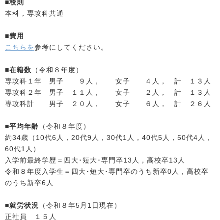
■校則
本科，専攻科共通
■費用
こちらを
参考にしてください。
■在籍数
（令和８年度）
専攻科１年 男子 ９人， 女子 ４人， 計 １３人
専攻科２年 男子 １１人， 女子 ２人， 計 １３人
専攻科計 男子 ２０人， 女子 ６人， 計 ２６人
■平均年齢
（令和８年度）
約34歳（10代6人，20代9人，30代1人，40代5人，50代4人，
60代1人）
入学前最終学歴＝四大･短大･専門卒13人，高校卒13人
令和８年度入学生＝四大･短大･専門卒のうち新卒0人，高校卒
のうち新卒6人
■就労状況
（令和８年5月1日現在）
正社員 １５人